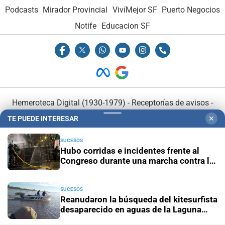
Podcasts
Mirador Provincial
VivíMejor SF
Puerto Negocios
Notife
Educacion SF
Hemeroteca Digital (1930-1979)
-
Receptorías de avisos
-
Administración y Publicidad
-
Elementos institucionales
-
TE PUEDE INTERESAR
✕
Opcionales con El Litoral
-
MediaKit
SUCESOS
Hubo corridas e incidentes frente al
El Litoral es miembro de:
Congreso durante una marcha contra la
ley de propiedad privada
SUCESOS
Reanudaron la búsqueda del kitesurfista
desaparecido en aguas de la Laguna
Setúbal
En Asociación con: