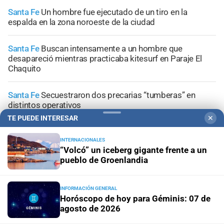
Santa Fe
Un hombre fue ejecutado de un tiro en la
espalda en la zona noroeste de la ciudad
Santa Fe
Buscan intensamente a un hombre que
desapareció mientras practicaba kitesurf en Paraje El
Chaquito
Santa Fe
Secuestraron dos precarias “tumberas” en
distintos operativos
TE PUEDE INTERESAR
✕
Investigación en curso
"No hubo violencia, tuve un brote":
Candela Arizaga amplió su declaración y desligó a
INTERNACIONALES
“Volcó” un iceberg gigante frente a un
Facundo Moyano
pueblo de Groenlandia
INFORMACIÓN GENERAL
Horóscopo de hoy para Géminis: 07 de
agosto de 2026
+
Información General