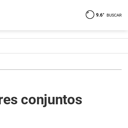
9.6°
BUSCAR
ares conjuntos