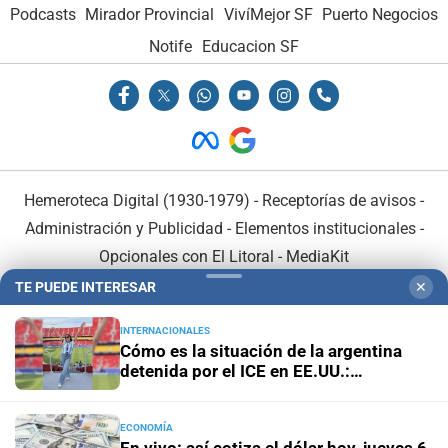
Podcasts
Mirador Provincial
VivíMejor SF
Puerto Negocios
Notife
Educacion SF
Hemeroteca Digital (1930-1979)
-
Receptorías de avisos
-
Administración y Publicidad
-
Elementos institucionales
-
Opcionales con El Litoral
-
MediaKit
TE PUEDE INTERESAR
✕
El Litoral es miembro de:
INTERNACIONALES
Cómo es la situación de la argentina
detenida por el ICE en EE.UU.:
"Hablamos una vez por día"
ECONOMÍA
En Asociación con: