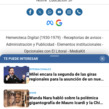
Notife
Educacion SF
Hemeroteca Digital (1930-1979)
-
Receptorías de avisos
-
Administración y Publicidad
-
Elementos institucionales
-
Opcionales con El Litoral
-
MediaKit
TE PUEDE INTERESAR
✕
El Litoral es miembro de:
INTERNACIONALES
Milei encara la segunda de las giras
regionales para la asunción de un nuevo
aliado
SHOW
En Asociación con:
Wanda Nara habló sobre la polémica
gigantografía de Mauro Icardi y la China
Suárez: "La armaron mis hijas"