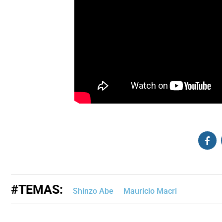
#TEMAS:
Shinzo Abe
Mauricio Macri