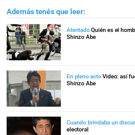
Además tenés que leer:
Atentado
Quién es el hombr
Shinzo Abe
En pleno acto
Video: así f
Shinzo Abe
Cuando brindaba un discu
electoral