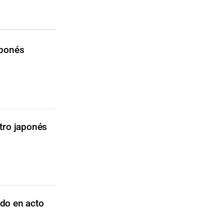
aponés
stro japonés
ado en acto