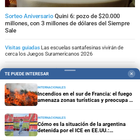
Sorteo Aniversario
Quini 6: pozo de $20.000
millones, con 3 millones de dólares del Siempre
Sale
Visitas guiadas
Las escuelas santafesinas vivirán de
cerca los Juegos Suramericanos 2026
Doble alerta meteorológico
Así avanza la tormenta por
TE PUEDE INTERESAR
✕
Santa Fe con alerta amarilla; la información minuto a
minuto
INTERNACIONALES
Incendios en el sur de Francia: el fuego
Vigentes hasta el 12 de agosto
Mirá las ofertas en Alvear
amenaza zonas turísticas y preocupa a
Supermercados
los productores
INTERNACIONALES
Panorama astrológico
Horóscopo de hoy 6 de agosto de
Cómo es la situación de la argentina
2026
detenida por el ICE en EE.UU.:
"Hablamos una vez por día"