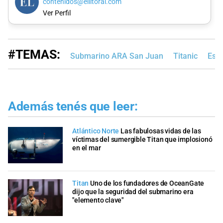
contenidos@ellitoral.com
Ver Perfil
#TEMAS:
Submarino ARA San Juan
Titanic
Est
Además tenés que leer:
Atlántico Norte
Las fabulosas vidas de las
víctimas del sumergible Titan que implosionó
en el mar
Titan
Uno de los fundadores de OceanGate
dijo que la seguridad del submarino era
"elemento clave"