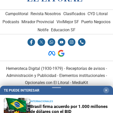
Campolitoral
Revista Nosotros
Clasificados
CYD Litoral
Podcasts
Mirador Provincial
VivíMejor SF
Puerto Negocios
Notife
Educacion SF
Hemeroteca Digital (1930-1979)
-
Receptorías de avisos
-
Administración y Publicidad
-
Elementos institucionales
-
Opcionales con El Litoral
-
MediaKit
TE PUEDE INTERESAR
✕
El Litoral es miembro de:
INTERNACIONALES
Brasil firma acuerdo por 1.000 millones
de dólares con el BID