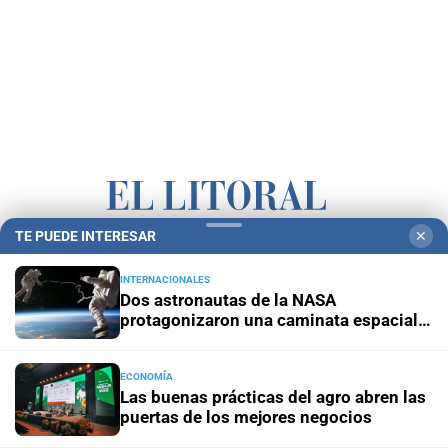
TE PUEDE INTERESAR
✕
Campolitoral
Revista Nosotros
Clasificados
CYD Litoral
INTERNACIONALES
Podcasts
Mirador Provincial
VivíMejor SF
Puerto Negocios
Dos astronautas de la NASA
protagonizaron una caminata espacial
Notife
Educacion SF
de seis horas y media
ECONOMÍA
Las buenas prácticas del agro abren las
puertas de los mejores negocios