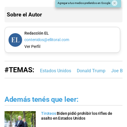
Agregar a tus medios preferidos en Google
Sobre el Autor
Redacción EL
contenidos@ellitoral.com
Ver Perfil
#TEMAS:
Estados Unidos
Donald Trump
Joe Bid
Además tenés que leer:
Tiroteos
Biden pidió prohibir los rifles de
asalto en Estados Unidos