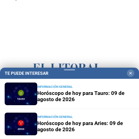
TE PUEDE INTERESAR
✕
Campolitoral
Revista Nosotros
Clasificados
CYD Litoral
INFORMACIÓN GENERAL
Horóscopo de hoy para Tauro: 09 de
Podcasts
Mirador Provincial
VivíMejor SF
Puerto Negocios
agosto de 2026
Notife
Educacion SF
INFORMACIÓN GENERAL
Horóscopo de hoy para Aries: 09 de
agosto de 2026