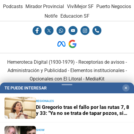
Podcasts
Mirador Provincial
VivíMejor SF
Puerto Negocios
Notife
Educacion SF
Hemeroteca Digital (1930-1979)
-
Receptorías de avisos
-
Administración y Publicidad
-
Elementos institucionales
-
Opcionales con El Litoral
-
MediaKit
TE PUEDE INTERESAR
✕
El Litoral es miembro de:
REGIONALES
Di Gregorio tras el fallo por las rutas 7, 8
y 33: "Ya no se trata de tapar pozos, sino
de obras definitivas"
SHOW
En Asociación con: