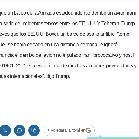
que un barco de la Armada estadounidense derribó un avión iraní 
a serie de incidentes tensos entre los EE. UU. Y Teherán. Trump 
ueves que los EE. UU. Boxer, un barco de asalto anfibio, "tomó 
ue "se había cerrado en una distancia cercana" e ignoró 
ncia el derribo del avión no tripulado iraní 'provocativo y hostil' 
1901: 25. "Esta es la última de muchas acciones provocativas y 
uas internacionales", dijo Trump.
+ Agregar El Litoral en