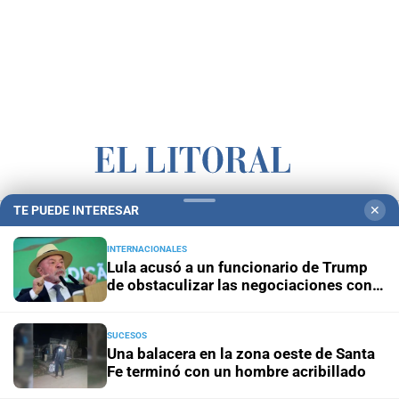
TE PUEDE INTERESAR
✕
Campolitoral
Revista Nosotros
Clasificados
CYD Litoral
Podcasts
Mirador Provincial
VivíMejor SF
Puerto Negocios
INTERNACIONALES
Lula acusó a un funcionario de Trump
Notife
Educacion SF
de obstaculizar las negociaciones con
Brasil
SUCESOS
Una balacera en la zona oeste de Santa
Fe terminó con un hombre acribillado