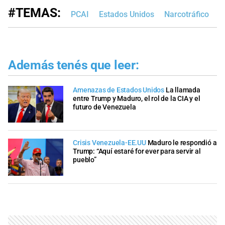
#TEMAS:
PCAI
Estados Unidos
Narcotráfico
D
Además tenés que leer:
Amenazas de Estados Unidos
La llamada
entre Trump y Maduro, el rol de la CIA y el
futuro de Venezuela
Crisis Venezuela-EE.UU
Maduro le respondió a
Trump: “Aquí estaré for ever para servir al
pueblo”