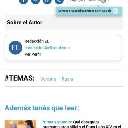
+ Agregar El Litoral en
Agregar a tus medios preferidos en Google
Sobre el Autor
Redacción EL
contenidos@ellitoral.com
Ver Perfil
#TEMAS:
Ucrania
Rusia
Además tenés que leer:
Primer encuentro
Qué obsequios
intercambiaron Milei y el Papa León XIV en el