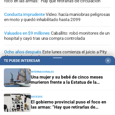
foco en las armas: “Hay que retirarlas de circulación”
Conducta imprudente
Video: hacía maniobras peligrosas
en moto y quedó inhabilitado hasta 2099
Valuados en $9 millones
Caballito: robó monitores de un
hospital y cayó tras una compra controlada
Ocho años después
Este lunes comienza el juicio a Pity
Álvarez: de qué se lo acusa
TE PUEDE INTERESAR
✕
INTERNACIONALES
Una mujer y su bebé de cinco meses
murieron frente a la Estatua de la
Libertad
+
Información General
SUCESOS
El gobierno provincial puso el foco en
las armas: “Hay que retirarlas de
circulación”