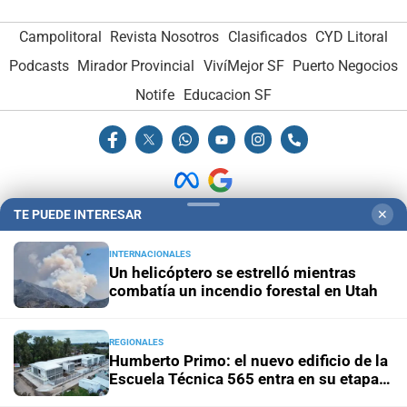
Campolitoral
Revista Nosotros
Clasificados
CYD Litoral
Podcasts
Mirador Provincial
VivíMejor SF
Puerto Negocios
Notife
Educacion SF
TE PUEDE INTERESAR
✕
Hemeroteca Digital (1930-1979)
-
Receptorías de avisos
-
INTERNACIONALES
Administración y Publicidad
-
Elementos institucionales
-
Un helicóptero se estrelló mientras
Opcionales con El Litoral
-
MediaKit
combatía un incendio forestal en Utah
El Litoral es miembro de:
REGIONALES
Humberto Primo: el nuevo edificio de la
Escuela Técnica 565 entra en su etapa
final