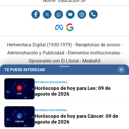
Notife
Educacion SF
Hemeroteca Digital (1930-1979)
-
Receptorías de avisos
-
Administración y Publicidad
-
Elementos institucionales
-
Opcionales con El Litoral
-
MediaKit
TE PUEDE INTERESAR
✕
El Litoral es miembro de:
INFORMACIÓN GENERAL
Horóscopo de hoy para Leo: 09 de
agosto de 2026
INFORMACIÓN GENERAL
En Asociación con:
Horóscopo de hoy para Cáncer: 09 de
agosto de 2026