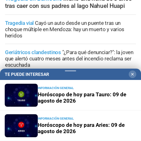
tras caer con sus padres al lago Nahuel Huapi
Tragedia vial
Cayó un auto desde un puente tras un
choque múltiple en Mendoza: hay un muerto y varios
heridos
Geriátricos clandestinos
"¿Para qué denunciar?": la joven
que alertó cuatro meses antes del incendio reclama ser
escuchada
TE PUEDE INTERESAR
✕
Penas máximas
Pedirán 15 años de prisión para madre e
hija por el crimen de Jeremías Monzón
INFORMACIÓN GENERAL
Horóscopo de hoy para Tauro: 09 de
agosto de 2026
Encubrimiento agravado
Caso Agostina Vega: la
reacción de sus abuelos tras las nuevas detenciones
INFORMACIÓN GENERAL
Horóscopo de hoy para Aries: 09 de
agosto de 2026