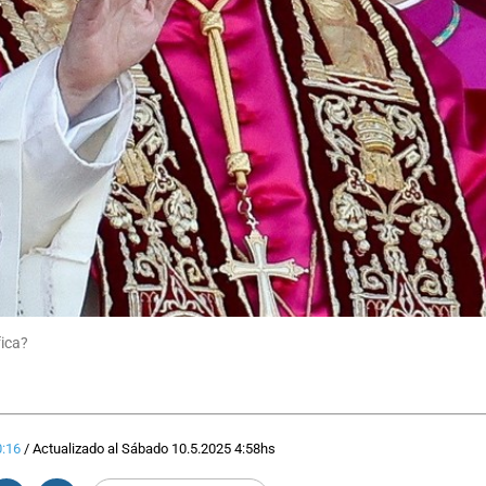
fica?
:16
/
Actualizado al
Sábado 10.5.2025
4:58
hs