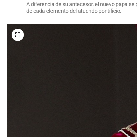
A diferencia de su antecesor, el nuevo papa se p
de cada elemento del atuendo pontificio.