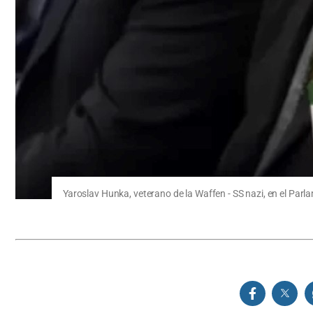
Yaroslav Hunka, veterano de la Waffen - SS nazi, en el Par