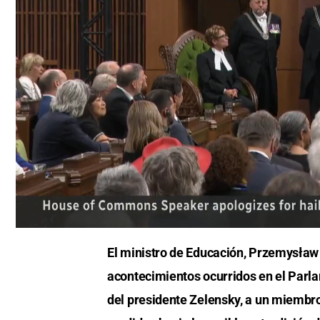
0
seconds
El ministro de Educación, Przemysław 
of
0
acontecimientos ocurridos en el Parl
seconds
Volume
0%
del presidente Zelensky, a un miembro