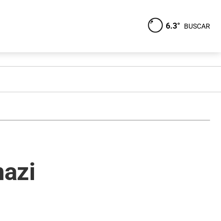
6.3°
BUSCAR
nazi