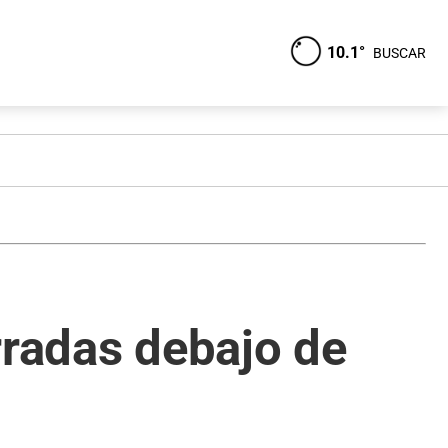
10.1°
BUSCAR
rradas debajo de