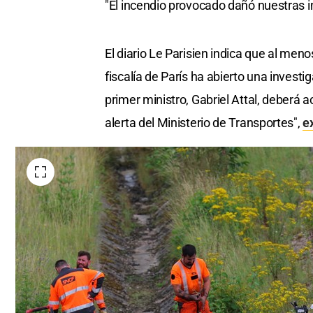
"El incendio provocado dañó nuestras in
7
seconds
Volume
0%
El diario Le Parisien indica que al meno
fiscalía de París ha abierto una investi
primer ministro, Gabriel Attal, deberá 
alerta del Ministerio de Transportes",
e