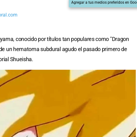
Agregar a tus medios preferidos en Goo
oral.com
iyama, conocido por títulos tan populares como "Dragon
ños de un hematoma subdural agudo el pasado primero de
orial Shueisha.