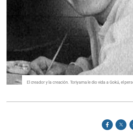
El creador y la creación. Toriyama le dio vida a Gokú, el 