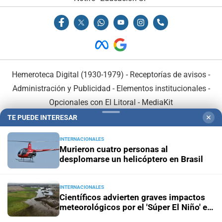
Hemeroteca Digital (1930-1979)
-
Receptorías de avisos
-
Administración y Publicidad
-
Elementos institucionales
-
Opcionales con El Litoral
-
MediaKit
TE PUEDE INTERESAR
✕
El Litoral es miembro de:
INTERNACIONALES
Murieron cuatro personas al
desplomarse un helicóptero en Brasil
INTERNACIONALES
En Asociación con:
Científicos advierten graves impactos
meteorológicos por el 'Súper El Niño' en
América Latina