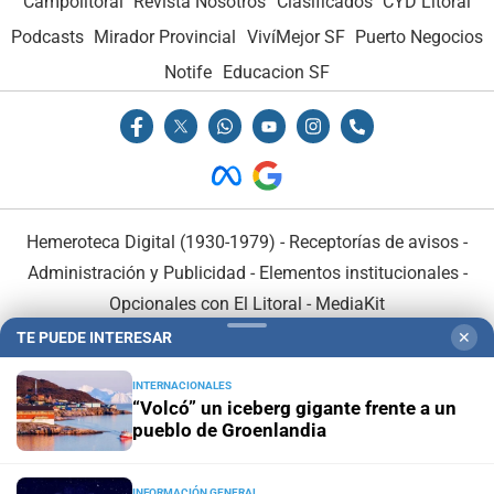
Campolitoral
Revista Nosotros
Clasificados
CYD Litoral
Podcasts
Mirador Provincial
VivíMejor SF
Puerto Negocios
Notife
Educacion SF
Hemeroteca Digital (1930-1979)
-
Receptorías de avisos
-
Administración y Publicidad
-
Elementos institucionales
-
Opcionales con El Litoral
-
MediaKit
TE PUEDE INTERESAR
✕
El Litoral es miembro de:
INTERNACIONALES
“Volcó” un iceberg gigante frente a un
pueblo de Groenlandia
INFORMACIÓN GENERAL