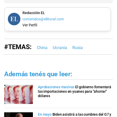
Redacción EL
contenidos@ellitoral.com
Ver Perfil
#TEMAS:
China
Ucrania
Rusia
Además tenés que leer:
Aprobaciones masivas
El gobierno fomentará
las importaciones en yuanes para "ahorrar"
dólares
En mayo
Biden asistirá a las cumbres del G7 y