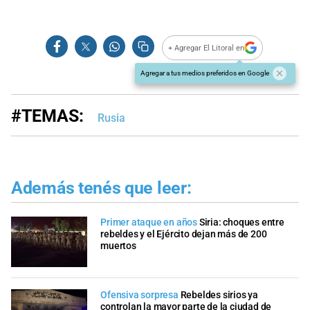
+ Agregar El Litoral en
Agregar a tus medios preferidos en Google
#TEMAS:
Rusia
Además tenés que leer:
Primer ataque en años
Siria: choques entre
rebeldes y el Ejército dejan más de 200
muertos
Ofensiva sorpresa
Rebeldes sirios ya
controlan la mayor parte de la ciudad de