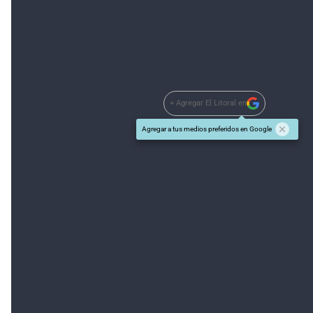
+ Agregar El Litoral en
Agregar a tus medios preferidos en Google
#TEMAS:
Mundial de Rusia 2018
Además tenés que leer:
Coudet quiere al '5' de Central para su equipo
Racing y una oferta por Martínez que haría
retornar a Acevedo a Unión