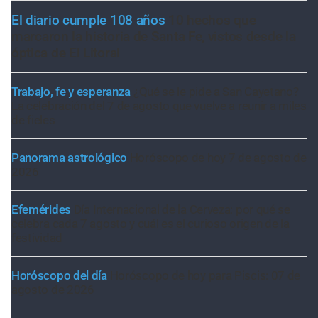
El diario cumple 108 años
10 hechos que
marcaron la historia de Santa Fe, vistos desde la
óptica de El Litoral
Trabajo, fe y esperanza
¿Qué se le pide a San Cayetano?
La celebración del 7 de agosto que vuelve a reunir a miles
de fieles
Panorama astrológico
Horóscopo de hoy 7 de agosto de
2026
Efemérides
Día Internacional de la Cerveza: por qué se
celebra cada 7 agosto y cuál es el curioso origen de la
festividad
Horóscopo del día
Horóscopo de hoy para Piscis: 07 de
agosto de 2026