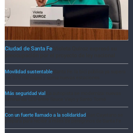
Ciudad de Santa Fe
Violeta Quiroz expresó su
preocupación por el proyecto de ley nacional
Movilidad sustentable
Santa Fe: la bici pública ya supera
los 670 mil viajes y suma nuevas estaciones
Más seguridad vial
La autopista se moderniza: nuevas
luminarias LED entre Sauce Viejo y Santo Tomé
Con un fuerte llamado a la solidaridad
San Cayetano se
prepara para recibir a miles de peregrinos de Santa Fe