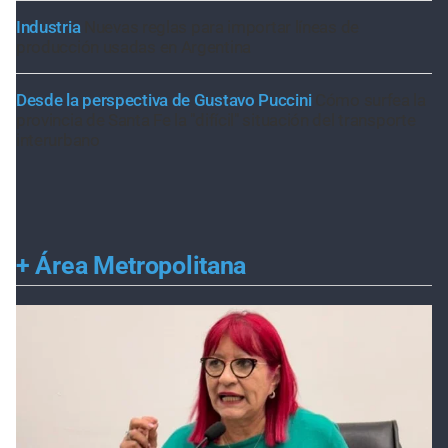
Industria
Nuevas reglas para importar líneas de
producción usadas en Argentina
Desde la perspectiva de Gustavo Puccini
Cómo surfea la
provincia de Santa Fe la "difícil" situación del transporte
interurbano
+
Área Metropolitana