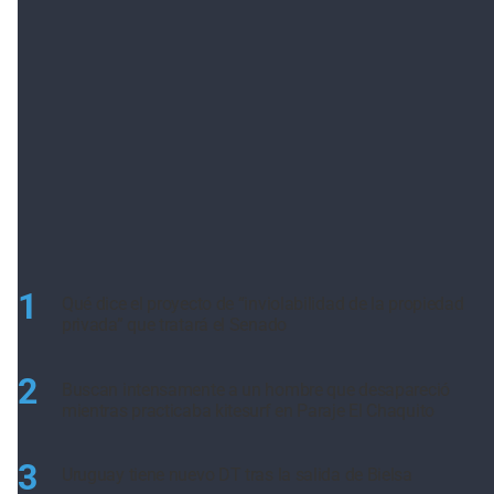
1
Qué dice el proyecto de “inviolabilidad de la propiedad
privada” que tratará el Senado
2
Buscan intensamente a un hombre que desapareció
mientras practicaba kitesurf en Paraje El Chaquito
3
Uruguay tiene nuevo DT tras la salida de Bielsa