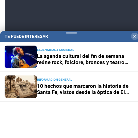
TE PUEDE INTERESAR
✕
ESCENARIOS & SOCIEDAD
La agenda cultural del fin de semana
reúne rock, folclore, bronces y teatro
independiente
INFORMACIÓN GENERAL
10 hechos que marcaron la historia de
Santa Fe, vistos desde la óptica de El
Litoral
INFORMACIÓN GENERAL
¿Qué se le pide a San Cayetano? La
celebración del 7 de agosto que vuelve a
reunir a miles de fieles