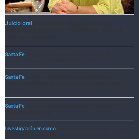
Juicio oral
Declaración clave: el enfermero
aseguró que Maradona “fue al baño” la noche
anterior a su muerte
Santa Fe
Un hombre fue ejecutado de un tiro en la
espalda en la zona noroeste de la ciudad
Santa Fe
Buscan intensamente a un hombre que
desapareció mientras practicaba kitesurf en Paraje El
Chaquito
Santa Fe
Secuestraron dos precarias “tumberas” en
distintos operativos
Investigación en curso
"No hubo violencia, tuve un brote":
Candela Arizaga amplió su declaración y desligó a