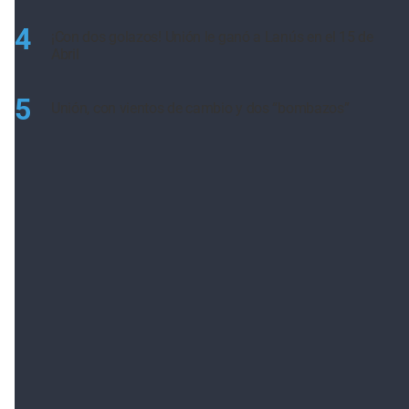
4
¡Con dos golazos! Unión le ganó a Lanús en el 15 de
Abril
5
Unión, con vientos de cambio y dos “bombazos”