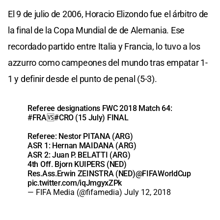
El 9 de julio de 2006, Horacio Elizondo fue el árbitro de
la final de la Copa Mundial de de Alemania. Ese
recordado partido entre Italia y Francia, lo tuvo a los
azzurro como campeones del mundo tras empatar 1-
1 y definir desde el punto de penal (5-3).
Referee designations FWC 2018 Match 64:
#FRA
⁠🆚
#CRO
⁠ ⁠⁠(15 July) FINAL
Referee: Nestor PITANA (ARG)
ASR 1: Hernan MAIDANA (ARG)
ASR 2: Juan P. BELATTI (ARG)
4th Off. Bjorn KUIPERS (NED)
Res.Ass.Erwin ZEINSTRA (NED)
@FIFAWorldCup
pic.twitter.com/iqJmgyxZPk
— FIFA Media (@fifamedia)
July 12, 2018