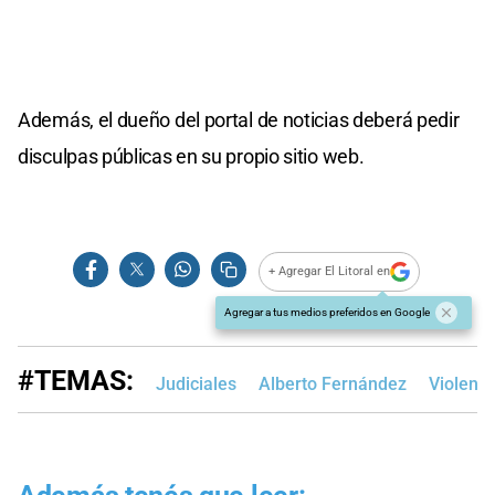
Además, el dueño del portal de noticias deberá pedir
disculpas públicas en su propio sitio web.
+ Agregar El Litoral en
Agregar a tus medios preferidos en Google
#TEMAS:
Judiciales
Alberto Fernández
Violenc