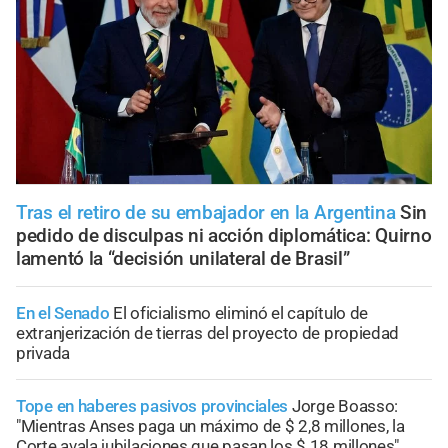
Tras el retiro de su embajador en la Argentina
Sin
pedido de disculpas ni acción diplomática: Quirno
lamentó la “decisión unilateral de Brasil”
En el Senado
El oficialismo eliminó el capítulo de
extranjerización de tierras del proyecto de propiedad
privada
Tope en haberes pasivos provinciales
Jorge Boasso:
"Mientras Anses paga un máximo de $ 2,8 millones, la
Corte avala jubilaciones que pasan los $ 18 millones"