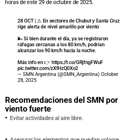
horas de este 29 de octubre de 2025.
28 OCT | ⚠️ En sectores de Chubut y Santa Cruz
rige alerta de nivel amarillo por viento
🌬️ Si bien durante el día, ya se registraron
ráfagas cercanas a los 80 km/h, podrían
alcanzar los 90 km/h hacia la noche.
Más info en 👉
https://t.co/GRjfngFWuF
pic.twitter.com/zXfHzQ0Xo2
— SMN Argentina (@SMN_Argentina)
October
28, 2025
Recomendaciones del SMN por
viento fuerte
Evitar actividades al aire libre.
Asegurar los elementos que puedan volarse.