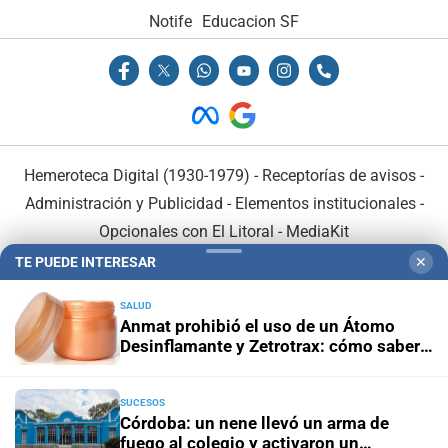
Notife
Educacion SF
Hemeroteca Digital (1930-1979)
-
Receptorías de avisos
-
Administración y Publicidad
-
Elementos institucionales
-
Opcionales con El Litoral
-
MediaKit
TE PUEDE INTERESAR
✕
El Litoral es miembro de:
SALUD
Anmat prohibió el uso de un Átomo
Desinflamante y Zetrotrax: cómo saber
si el medicamento que tenés en casa
está afectado
SUCESOS
En Asociación con:
Córdoba: un nene llevó un arma de
fuego al colegio y activaron un