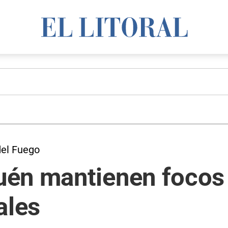
del Fuego
én mantienen focos 
ales