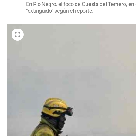
En Río Negro, el foco de Cuesta del Ternero, en
"extinguido" según el reporte.