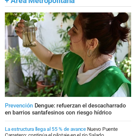
+
Área Metropolitana
Prevención
Dengue: refuerzan el descacharrado
en barrios santafesinos con riesgo hídrico
La estructura llega al 55 % de avance
Nuevo Puente
Carretero: continúa el pilotaje en el río Salado