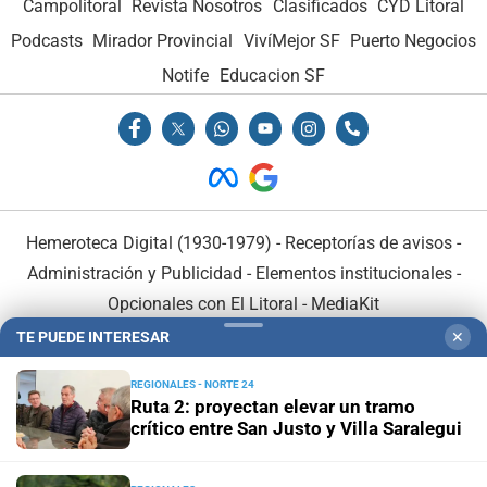
Campolitoral
Revista Nosotros
Clasificados
CYD Litoral
Podcasts
Mirador Provincial
VivíMejor SF
Puerto Negocios
Notife
Educacion SF
Hemeroteca Digital (1930-1979)
-
Receptorías de avisos
-
Administración y Publicidad
-
Elementos institucionales
-
Opcionales con El Litoral
-
MediaKit
TE PUEDE INTERESAR
✕
El Litoral es miembro de:
REGIONALES - NORTE 24
Ruta 2: proyectan elevar un tramo
crítico entre San Justo y Villa Saralegui