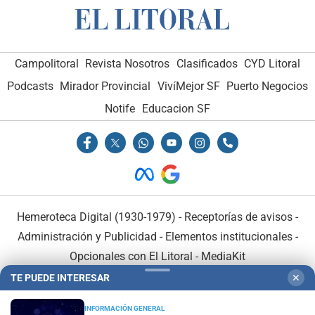
Campolitoral
Revista Nosotros
Clasificados
CYD Litoral
Podcasts
Mirador Provincial
VivíMejor SF
Puerto Negocios
Notife
Educacion SF
Hemeroteca Digital (1930-1979)
-
Receptorías de avisos
-
Administración y Publicidad
-
Elementos institucionales
-
Opcionales con El Litoral
-
MediaKit
TE PUEDE INTERESAR
✕
El Litoral es miembro de:
INFORMACIÓN GENERAL