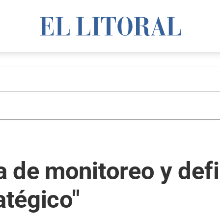
a de monitoreo y def
atégico"