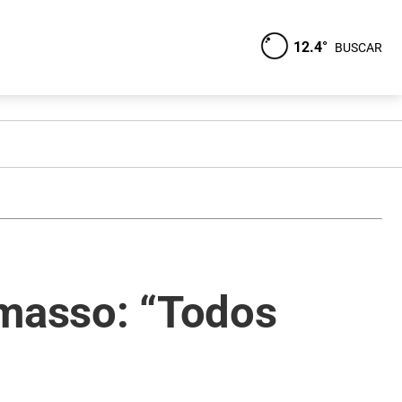
12.4°
BUSCAR
lmasso: “Todos