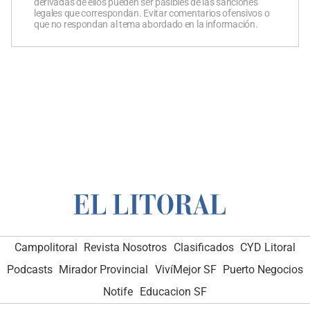
derivadas de ellos pueden ser pasibles de las sanciones
legales que correspondan. Evitar comentarios ofensivos o
que no respondan al tema abordado en la información.
Campolitoral
Revista Nosotros
Clasificados
CYD Litoral
Podcasts
Mirador Provincial
VivíMejor SF
Puerto Negocios
Notife
Educacion SF