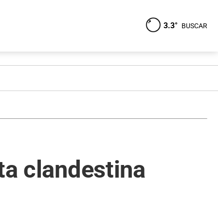
3.3°
BUSCAR
ta clandestina