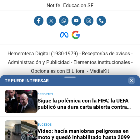
Notife
Educacion SF
Hemeroteca Digital (1930-1979)
-
Receptorías de avisos
-
Administración y Publicidad
-
Elementos institucionales
-
Opcionales con El Litoral
-
MediaKit
TE PUEDE INTERESAR
✕
El Litoral es miembro de:
DEPORTES
Sigue la polémica con la FIFA: la UEFA
publicó una dura carta abierta contra
Infantino
SUCESOS
En Asociación con:
Video: hacía maniobras peligrosas en
moto y quedó inhabilitado hasta 2099