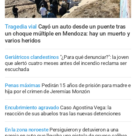
Tragedia vial
Cayó un auto desde un puente tras
un choque múltiple en Mendoza: hay un muerto y
varios heridos
Geriátricos clandestinos
"¿Para qué denunciar?": la joven
que alertó cuatro meses antes del incendio reclama ser
escuchada
Penas máximas
Pedirán 15 años de prisión para madre e
hija por el crimen de Jeremías Monzón
Encubrimiento agravado
Caso Agostina Vega: la
reacción de sus abuelos tras las nuevas detenciones
En la zona noroeste
Persiguieron y detuvieron a una
pareja en auto que llevaba una pistola de grueso calibre