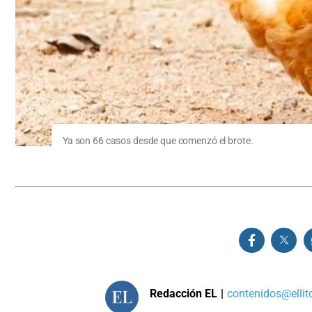
Ya son 66 casos desde que comenzó el brote.
Redacción EL
|
contenidos@ellit