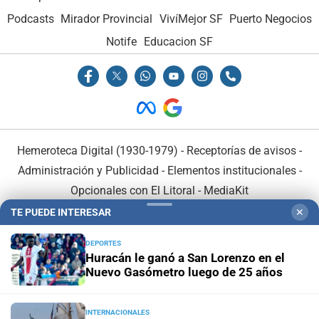
Podcasts
Mirador Provincial
VivíMejor SF
Puerto Negocios
Notife
Educacion SF
Hemeroteca Digital (1930-1979)
-
Receptorías de avisos
-
Administración y Publicidad
-
Elementos institucionales
-
Opcionales con El Litoral
-
MediaKit
TE PUEDE INTERESAR
✕
El Litoral es miembro de:
DEPORTES
Huracán le ganó a San Lorenzo en el
Nuevo Gasómetro luego de 25 años
INTERNACIONALES