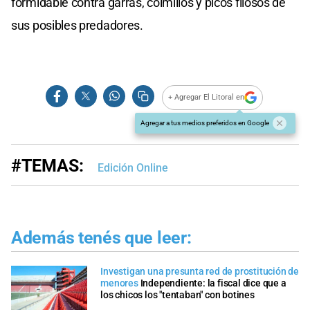
formidable contra garras, colmillos y picos filosos de
sus posibles predadores.
+ Agregar El Litoral en
Agregar a tus medios preferidos en Google
#TEMAS:
Edición Online
Además tenés que leer:
Investigan una presunta red de prostitución de
menores
Independiente: la fiscal dice que a
los chicos los "tentaban" con botines