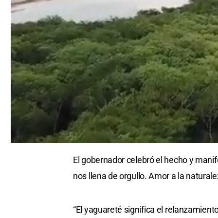
0
seconds
El gobernador celebró el hecho y manif
of
0
nos llena de orgullo. Amor a la naturale
seconds
Volume
0%
“El yaguareté significa el relanzamient