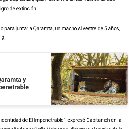
igro de extinción.
jo para juntar a Qaramta, un macho silvestre de 5 años,
 9.
Qaramta y
mpenetrable
 identidad de El Impenetrable”, expresó Capitanich en la