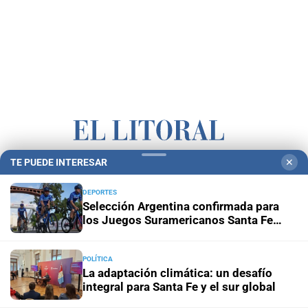
TE PUEDE INTERESAR
✕
Campolitoral
Revista Nosotros
Clasificados
CYD Litoral
DEPORTES
Podcasts
Mirador Provincial
VivíMejor SF
Puerto Negocios
Selección Argentina confirmada para
Notife
Educacion SF
los Juegos Suramericanos Santa Fe
2026
POLÍTICA
La adaptación climática: un desafío
integral para Santa Fe y el sur global