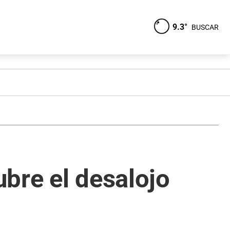
9.3°
BUSCAR
ubre el desalojo