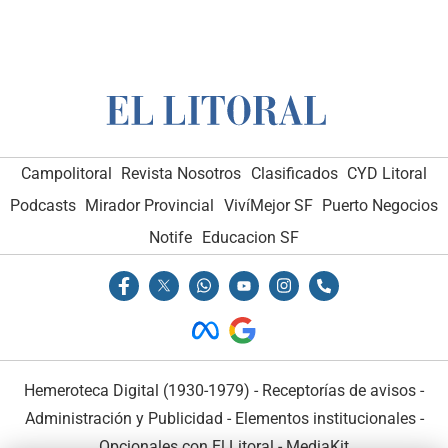
Campolitoral
Revista Nosotros
Clasificados
CYD Litoral
Podcasts
Mirador Provincial
VivíMejor SF
Puerto Negocios
Notife
Educacion SF
Hemeroteca Digital (1930-1979)
-
Receptorías de avisos
-
Administración y Publicidad
-
Elementos institucionales
-
Opcionales con El Litoral
-
MediaKit