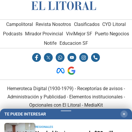
Campolitoral
Revista Nosotros
Clasificados
CYD Litoral
Podcasts
Mirador Provincial
VivíMejor SF
Puerto Negocios
Notife
Educacion SF
Hemeroteca Digital (1930-1979)
-
Receptorías de avisos
-
Administración y Publicidad
-
Elementos institucionales
-
Opcionales con El Litoral
-
MediaKit
TE PUEDE INTERESAR
✕
El Litoral es miembro de:
REGIONALES