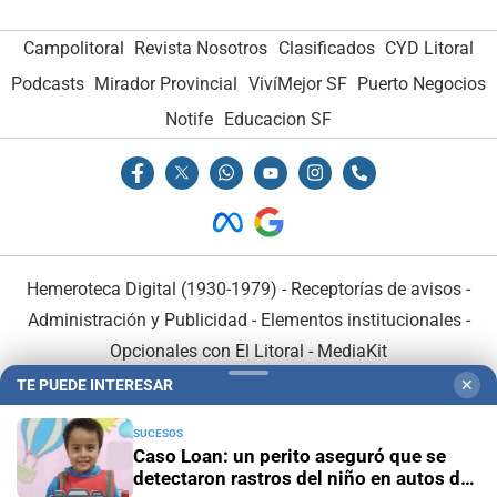
Campolitoral
Revista Nosotros
Clasificados
CYD Litoral
Podcasts
Mirador Provincial
VivíMejor SF
Puerto Negocios
Notife
Educacion SF
Hemeroteca Digital (1930-1979)
-
Receptorías de avisos
-
Administración y Publicidad
-
Elementos institucionales
-
Opcionales con El Litoral
-
MediaKit
TE PUEDE INTERESAR
✕
El Litoral es miembro de:
SUCESOS
Caso Loan: un perito aseguró que se
detectaron rastros del niño en autos de